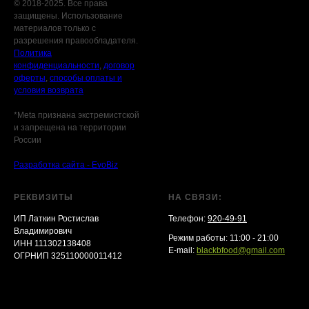
© 2018-2025. Все права
защищены. Использование
материалов только с
разрешения правообладателя.
Политика
конфиденциальности
,
договор
оферты
,
способы оплаты и
условия возврата
*Meta признана экстремистской
и запрещена на территории
России
Разработка сайта - EvoBiz
РЕКВИЗИТЫ
НА СВЯЗИ:
ИП Латкин Ростислав
Телефон:
920-49-91
Владимирович
Режим работы: 11:00 - 21:00
ИНН 111302138408
E-mail:
blackbfood@gmail.com
ОГРНИП 325110000011412