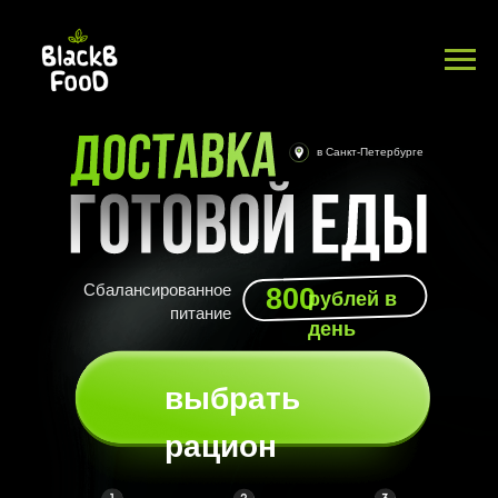
Доставка готовой
еды в СПб
в Санкт-Петербурге
Сбалансированное
800
рублей в
питание
день
выбрать
рацион